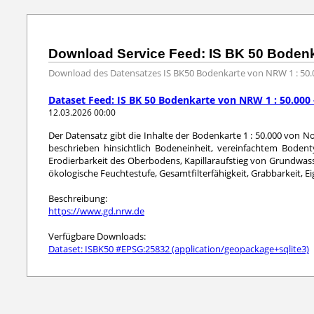
Download Service Feed: IS BK 50 Bodenk
Download des Datensatzes IS BK50 Bodenkarte von NRW 1 : 50.
Dataset Feed: IS BK 50 Bodenkarte von NRW 1 : 50.000 
12.03.2026 00:00
Der Datensatz gibt die Inhalte der Bodenkarte 1 : 50.000 von N
beschrieben hinsichtlich Bodeneinheit, vereinfachtem Bode
Erodierbarkeit des Oberbodens, Kapillaraufstieg von Grundwasse
ökologische Feuchtestufe, Gesamtfilterfähigkeit, Grabbarkeit, 
Beschreibung:
https://www.gd.nrw.de
Verfügbare Downloads:
Dataset: ISBK50 #EPSG:25832 (application/geopackage+sqlite3)