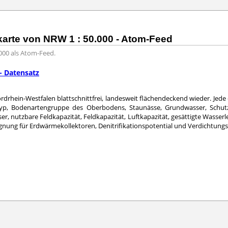
arte von NRW 1 : 50.000 - Atom-Feed
000 als Atom-Feed.
- Datensatz
ordrhein-Westfalen blattschnittfrei, landesweit flächendeckend wieder. Jede
ntyp, Bodenartengruppe des Oberbodens, Staunässe, Grundwasser, Schutz
r, nutzbare Feldkapazität, Feldkapazität, Luftkapazität, gesättigte Wasserl
Eignung für Erdwärmekollektoren, Denitrifikationspotential und Verdichtungs