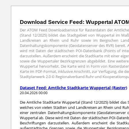
Download Service Feed: Wuppertal ATOM 
Der ATOM Feed Downloadservice für Rasterdaten der Amtlichen
(Stand 12/2025) bildet das Stadtgebiet von Wuppertal im Maßs
Landkreisen an Rhein und Ruhr sowie im Bergischen Land 
Datenhaltungskomponente (Geodatenserver des RVR) bereit. Auf
wird mit Daten der städtischen POI-Datenbank (Points of inte
darzustellen. Außerdem erscheint die Stadtkarte mit einer ei
sowie die Wuppertaler Bezirksgrenzen abgebildet. Eine weiter
Wuppertal hervorhebt. Die Karte wird in Form von Rasterdaten
Karte im PDF-Format, inklusive Anschnitt, zur Verfügung, die de
Stadtplanwerk 2.0 © Regionalverband Ruhr und Kooperationspa
Dataset Feed: Amtliche Stadtkarte Wuppertal (Raster)
20.04.2026 00:00
Die Amtliche Stadtkarte Wuppertal (Stand 12/2025) bildet das 
welches von vielen Städten und Landkreisen an Rhein und Ruhr
einer zentralen Datenhaltungskomponente (Geodatenserver des
Wuppertal ab. Diese wird mit Daten der städtischen POI-Datenb
Beschriftungen darzustellen. Außerdem erscheint die Stadt
außerstädtische Grenzen sowie die Wuppertaler Bezirksgrenz