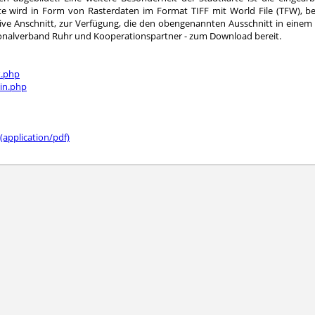
e wird in Form von Rasterdaten im Format TIFF mit World File (TFW), b
sive Anschnitt, zur Verfügung, die den obengenannten Ausschnitt in einem D
egionalverband Ruhr und Kooperationspartner - zum Download bereit.
x.php
in.php
(application/pdf)