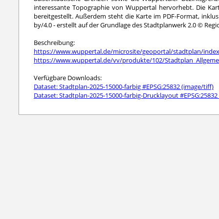
interessante Topographie von Wuppertal hervorhebt. Die Kart
bereitgestellt. Außerdem steht die Karte im PDF-Format, inklu
by/4.0 - erstellt auf der Grundlage des Stadtplanwerk 2.0 © R
Beschreibung:
https://www.wuppertal.de/microsite/geoportal/stadtplan/inde
https://www.wuppertal.de/vv/produkte/102/Stadtplan_Allgeme
Verfügbare Downloads:
Dataset: Stadtplan-2025-15000-farbig #EPSG:25832 (image/tiff)
Dataset: Stadtplan-2025-15000-farbig-Drucklayout #EPSG:25832 