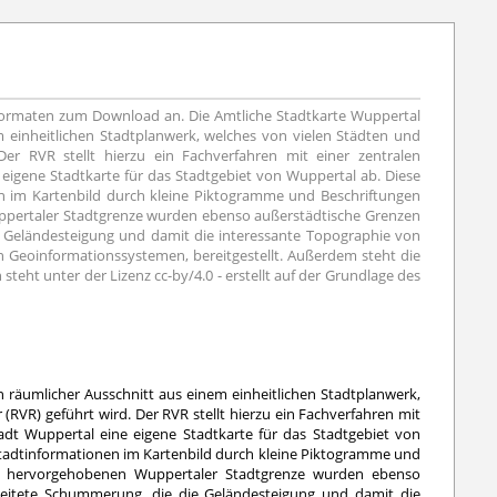
 Formaten zum Download an. Die Amtliche Stadtkarte Wuppertal
m einheitlichen Stadtplanwerk, welches von vielen Städten und
 RVR stellt hierzu ein Fachverfahren mit einer zentralen
eigene Stadtkarte für das Stadtgebiet von Wuppertal ab. Diese
nen im Kartenbild durch kleine Piktogramme und Beschriftungen
Wuppertaler Stadtgrenze wurden ebenso außerstädtische Grenzen
ie Geländesteigung und damit die interessante Topographie von
n Geoinformationssystemen, bereitgestellt. Außerdem steht die
teht unter der Lizenz cc-by/4.0 - erstellt auf der Grundlage des
n räumlicher Ausschnitt aus einem einheitlichen Stadtplanwerk,
VR) geführt wird. Der RVR stellt hierzu ein Fachverfahren mit
adt Wuppertal eine eigene Stadtkarte für das Stadtgebiet von
 Stadtinformationen im Kartenbild durch kleine Piktogramme und
lich hervorgehobenen Wuppertaler Stadtgrenze wurden ebenso
rbeitete Schummerung, die die Geländesteigung und damit die