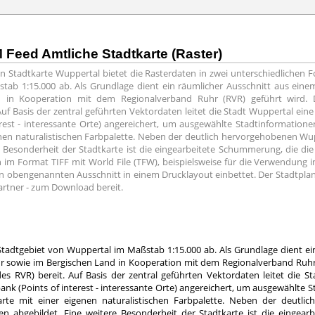
Feed Amtliche Stadtkarte (Raster)
 Stadtkarte Wuppertal bietet die Rasterdaten in zwei unterschiedlichen
tab 1:15.000 ab. Als Grundlage dient ein räumlicher Ausschnitt aus eine
in Kooperation mit dem Regionalverband Ruhr (RVR) geführt wird. Der
 Basis der zentral geführten Vektordaten leitet die Stadt Wuppertal eine 
rest - interessante Orte) angereichert, um ausgewählte Stadtinformatio
genen naturalistischen Farbpalette. Neben der deutlich hervorgehobenen 
e Besonderheit der Stadtkarte ist die eingearbeitete Schummerung, die d
 im Format TIFF mit World File (TFW), beispielsweise für die Verwendung i
n obengenannten Ausschnitt in einem Drucklayout einbettet. Der Stadtplan s
rtner - zum Download bereit.
Stadtgebiet von Wuppertal im Maßstab 1:15.000 ab. Als Grundlage dient ei
 sowie im Bergischen Land in Kooperation mit dem Regionalverband Ruhr (R
 RVR) bereit. Auf Basis der zentral geführten Vektordaten leitet die St
ank (Points of interest - interessante Orte) angereichert, um ausgewählte
karte mit einer eigenen naturalistischen Farbpalette. Neben der deut
en abgebildet. Eine weitere Besonderheit der Stadtkarte ist die eingea